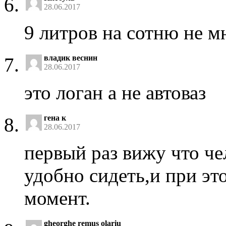
28.06.2017
9 литров на сотню не м
владик веснин
28.06.2017
это логан а не автоваз
гена к
28.06.2017
первый раз вижу что че
удобно сидеть,и при это
момент.
gheorghe remus olariu