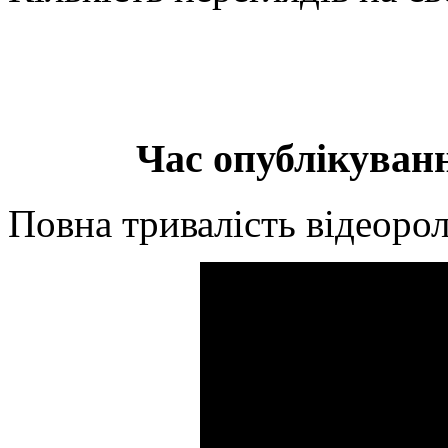
Час опублікуванн
Повна тривалість відеорол