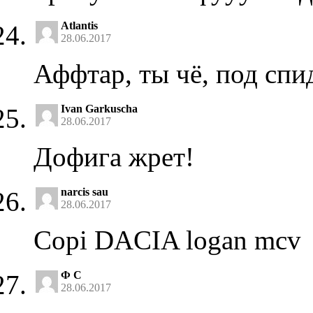
Atlantis
28.06.2017
Аффтар, ты чё, под спи
Ivan Garkuscha
28.06.2017
Дофига жрет!
narcis sau
28.06.2017
Copi DACIA logan mcv
Ф С
28.06.2017