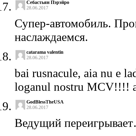
Себастьян Пэрэйро
28.06.2017
Супер-автомобиль. Пров
наслаждаемся.
catarama valentin
28.06.2017
bai rusnacule, aia nu e la
loganul nostru MCV!!!! a
GodBlessTheUSA
28.06.2017
Ведущий переигрывае