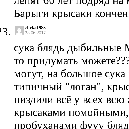
лепят 60 лет подряд на
Барыги крысаки кончен
zheka1983
28.06.2017
сука блядь дыбильные
то придумать можете???
могут, на большое сука 
типичный "логан", крыс
пиздили всё у всех всю 
крысаками помойными, 
пробуханами фууу бляд