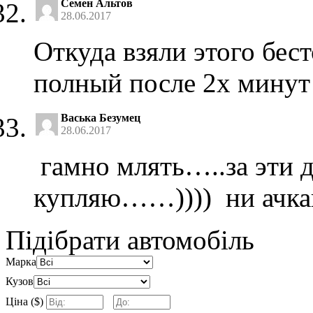
Семен Альтов
28.06.2017
Откуда взяли этого бес
полный после 2х минут
Васька Безумец
28.06.2017
гамно млять…..за эти д
купляю……)))) ни ачка
Підібрати автомобіль
Марка
Кузов
Ціна ($)