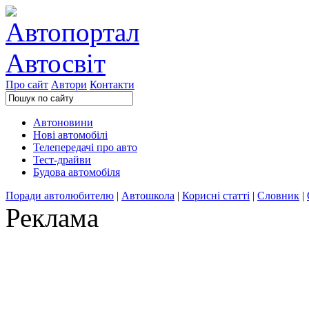
Про сайт
Автори
Контакти
Автоновини
Нові автомобілі
Телепередачі про авто
Тест-драйви
Будова автомобіля
Поради автолюбителю
|
Автошкола
|
Корисні статті
|
Словник
|
Реклама