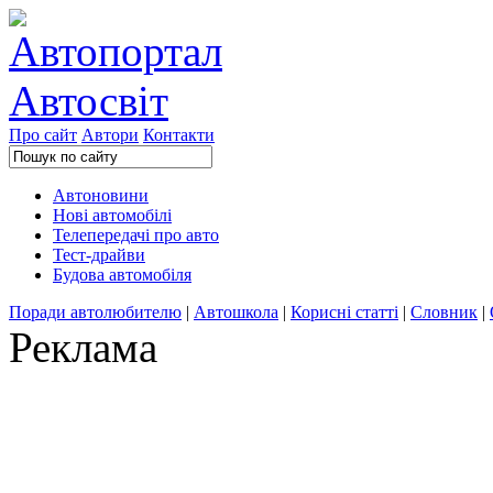
Про сайт
Автори
Контакти
Автоновини
Нові автомобілі
Телепередачі про авто
Тест-драйви
Будова автомобіля
Поради автолюбителю
|
Автошкола
|
Корисні статті
|
Словник
|
Реклама