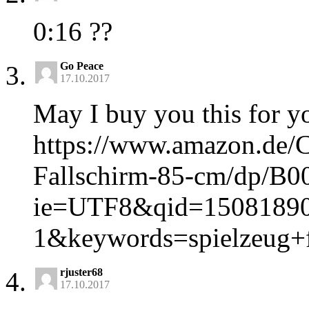
0:16 ??
Go Peace
17.10.2017
May I buy you this for y
https://www.amazon.de/
Fallschirm-85-cm/dp/B0
ie=UTF8&qid=15081890
1&keywords=spielzeug+f
rjuster68
17.10.2017