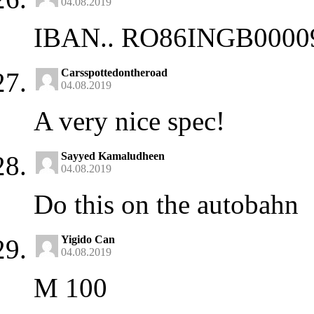
04.08.2019
IBAN.. RO86INGB0000
Carsspottedontheroad
04.08.2019
A very nice spec!
Sayyed Kamaludheen
04.08.2019
Do this on the autobahn
Yigido Can
04.08.2019
M 100