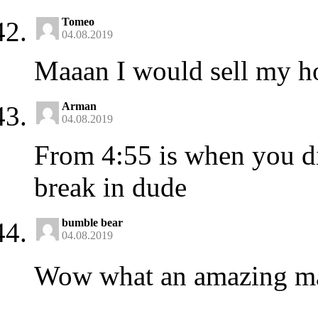
Tomeo
04.08.2019
Maaan I would sell my ho
Arman
04.08.2019
From 4:55 is when you dis
break in dude
bumble bear
04.08.2019
Wow what an amazing ma