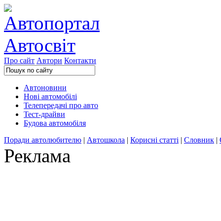
Про сайт
Автори
Контакти
Автоновини
Нові автомобілі
Телепередачі про авто
Тест-драйви
Будова автомобіля
Поради автолюбителю
|
Автошкола
|
Корисні статті
|
Словник
|
Реклама