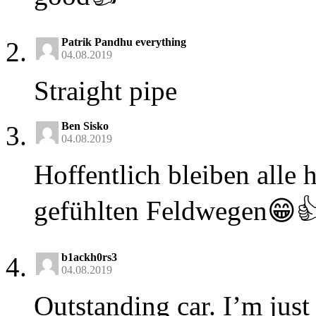
Patrik Pandhu everything
04.08.2019
Straight pipe
Ben Sisko
04.08.2019
Hoffentlich bleiben alle 
gefühlten Feldwegen😁
b1ackh0rs3
04.08.2019
Outstanding car. I’m just