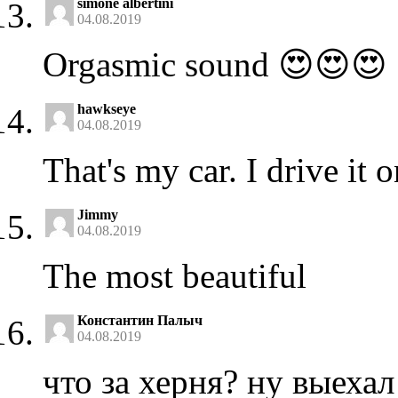
simone albertini
04.08.2019
Orgasmic sound 😍😍😍
hawkseye
04.08.2019
That's my car. I drive it
Jimmy
04.08.2019
The most beautiful
Константин Палыч
04.08.2019
что за херня? ну выехал