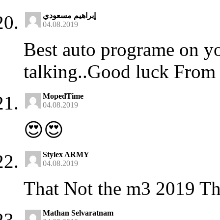
إبراهيم مسعودي
04.08.2019
Best auto programe on y
talking..Good luck Fro
MopedTime
04.08.2019
😍😍
Stylex ARMY
04.08.2019
That Not the m3 2019 T
Mathan Selvaratnam