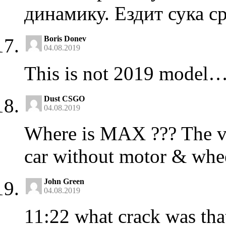
динамику. Ездит сука с
Boris Donev
04.08.2019
This is not 2019 model…
Dust CSGO
04.08.2019
Where is MAX ??? The v
car without motor & wh
John Green
04.08.2019
11:22 what crack was tha