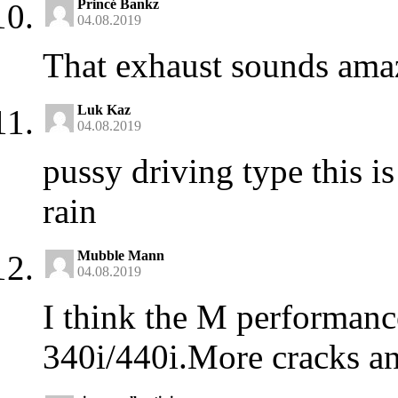
Princé Bankz
04.08.2019
That exhaust sounds ama
Luk Kaz
04.08.2019
pussy driving type this i
rain
Mubble Mann
04.08.2019
I think the M performanc
340i/440i.More cracks an