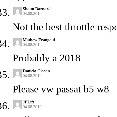
Shaun Barnard
04.08.2019
Not the best throttle resp
Mathew Frangoul
04.08.2019
Probably a 2018
Daniela Ciocan
04.08.2019
Please vw passat b5 w8
JPLift
04.08.2019