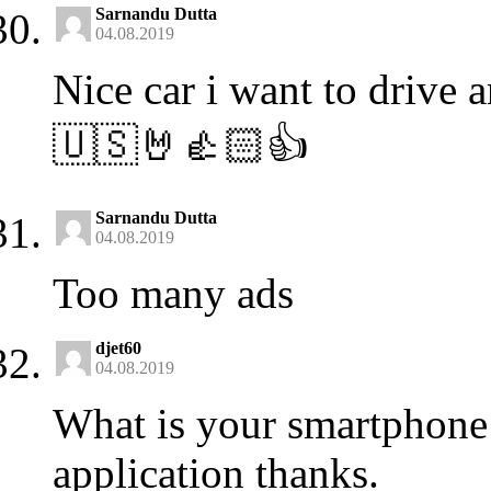
Sarnandu Dutta
04.08.2019
Nice car i want to drive
🇺🇸🤘👍🏻👍
Sarnandu Dutta
04.08.2019
Too many ads
djet60
04.08.2019
What is your smartphone
application thanks.