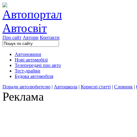
Про сайт
Автори
Контакти
Автоновини
Нові автомобілі
Телепередачі про авто
Тест-драйви
Будова автомобіля
Поради автолюбителю
|
Автошкола
|
Корисні статті
|
Словник
|
Реклама