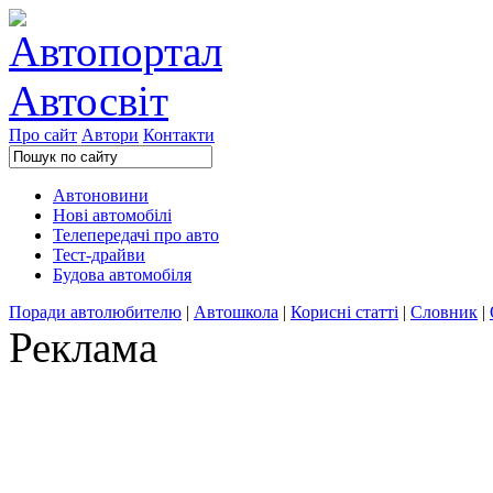
Про сайт
Автори
Контакти
Автоновини
Нові автомобілі
Телепередачі про авто
Тест-драйви
Будова автомобіля
Поради автолюбителю
|
Автошкола
|
Корисні статті
|
Словник
|
Реклама