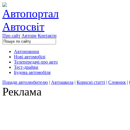
Про сайт
Автори
Контакти
Автоновини
Нові автомобілі
Телепередачі про авто
Тест-драйви
Будова автомобіля
Поради автолюбителю
|
Автошкола
|
Корисні статті
|
Словник
|
Реклама