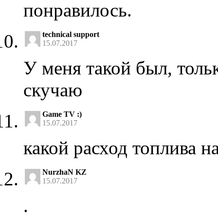
понравилось.
technical support
15.07.2017
У меня такой был, тольк
скучаю
Game TV :)
15.07.2017
какой расход топлива н
NurzhaN KZ
15.07.2017
.