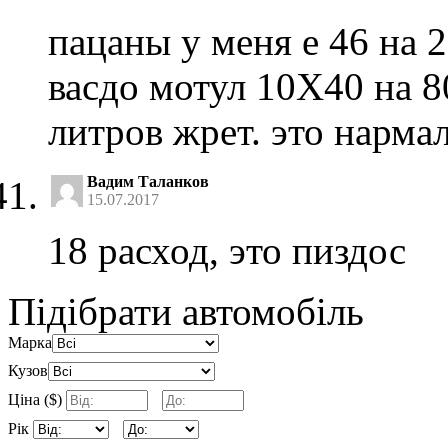
пацаны у меня е 46 на 2
васдо мотул 10Х40 на 8
литров жрет. это нармал
Вадим Таланков
15.07.2017
18 расход, это пиздос
Підібрати автомобіль
Марка
Кузов
Ціна ($)
Рік