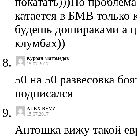
покатать)))Но проблема 
катается в БМВ только 
будешь дошираками а ц
клумбах))
Курбан Магомедов
15.07.2017
50 на 50 развесовка бо
подписался
ALEX BEVZ
15.07.2017
Антошка вижу такой евр