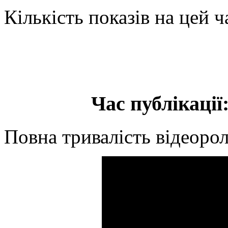
Кількість показів на цей ч
Час публікації:
Повна тривалість відеорол