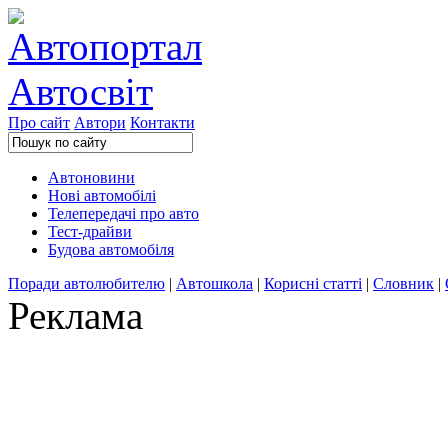
Про сайт
Автори
Контакти
Автоновини
Нові автомобілі
Телепередачі про авто
Тест-драйви
Будова автомобіля
Поради автолюбителю
|
Автошкола
|
Корисні статті
|
Словник
|
Реклама