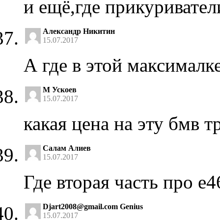
и ещё,где прикуривател
Александр Никитин
15.07.2017
А где в этой максималк
М Ускоев
15.07.2017
какая цена на эту бмв т
Салам Алиев
15.07.2017
Где вторая часть про е4
Djart2008@gmail.com
Genius
15.07.2017