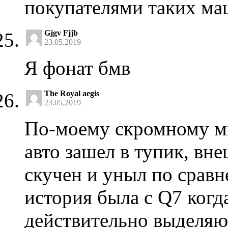
покупателями таких м
Gjgv Fjjb
23.05.2019
Я фонат бмв
The Royal aegis
23.05.2019
По-моему скромному м
авто зашел в тупик, вн
скучен и уныл по сравн
история была с Q7 когд
действительно выделя