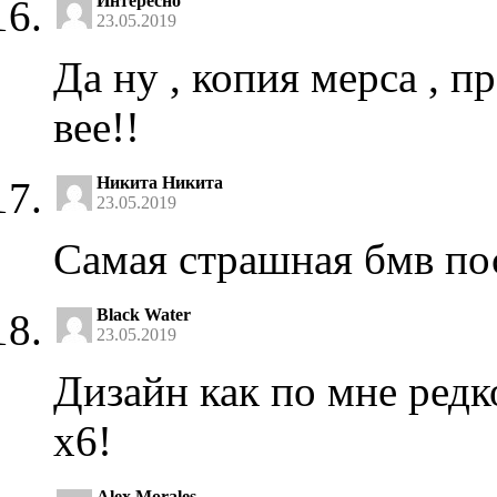
Интересно
23.05.2019
Да ну , копия мерса , п
вее!!
Никита Никита
23.05.2019
Самая страшная бмв по
Black Water
23.05.2019
Дизайн как по мне редк
х6!
Alex Morales