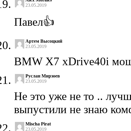
23.05.2019
Павел👍
Артем Высоцкий
23.05.2019
BMW X7 xDrive40i мощн
Руслан Мирзоев
23.05.2019
Не это уже не то .. лу
выпустили не знаю ком
Mischa Pirat
23.05.2019