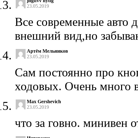
jhgffvv hyttg
23.05.2019
Все современные авто 
внешний вид,но забыва
Артём Мельников
23.05.2019
Сам постоянно про кно
ходовых. Очень много 
Max Gershevich
23.05.2019
что за говно. минивен 