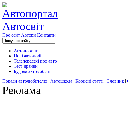
Про сайт
Автори
Контакти
Автоновини
Нові автомобілі
Телепередачі про авто
Тест-драйви
Будова автомобіля
Поради автолюбителю
|
Автошкола
|
Корисні статті
|
Словник
|
Реклама