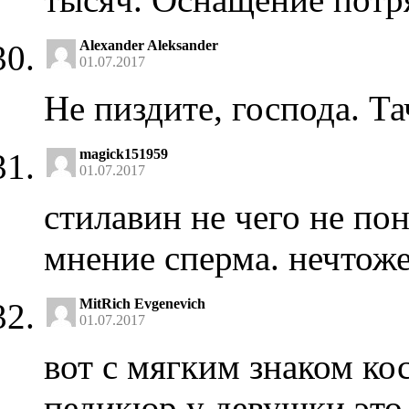
Alexander Aleksander
01.07.2017
Не пиздите, господа. Та
magick151959
01.07.2017
cтилавин не чего не п
мнение сперма. нечтоже
MitRich Evgenevich
01.07.2017
вот с мягким знаком кос
педикюр у девушки это 