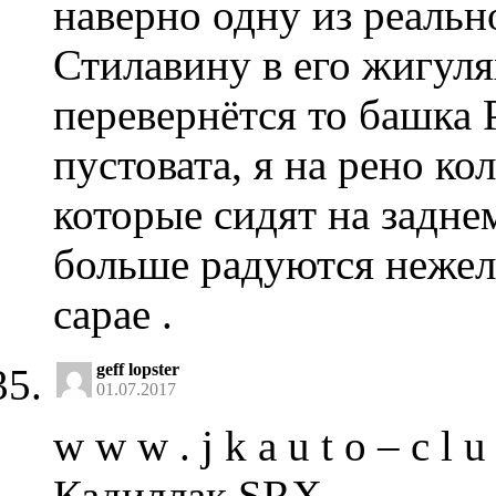
наверно одну из реаль
Стилавину в его жигуля
перевернётся то башка 
пустовата, я на рено ко
которые сидят на задне
больше радуются нежел
сарае .
geff lopster
01.07.2017
w w w . j k a u t o – c l 
Кадиллак SRX