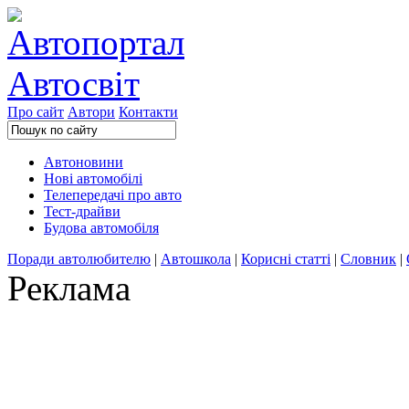
Про сайт
Автори
Контакти
Автоновини
Нові автомобілі
Телепередачі про авто
Тест-драйви
Будова автомобіля
Поради автолюбителю
|
Автошкола
|
Корисні статті
|
Словник
|
Реклама