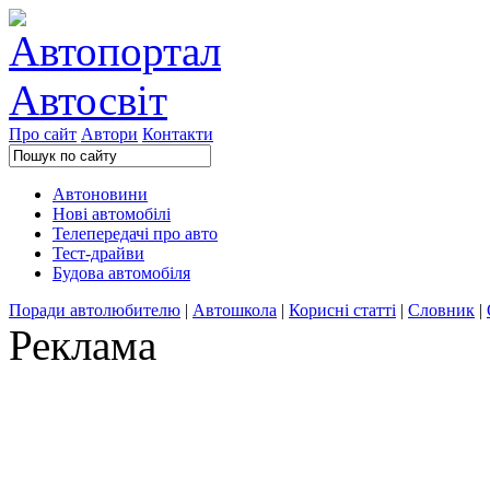
Про сайт
Автори
Контакти
Автоновини
Нові автомобілі
Телепередачі про авто
Тест-драйви
Будова автомобіля
Поради автолюбителю
|
Автошкола
|
Корисні статті
|
Словник
|
Реклама