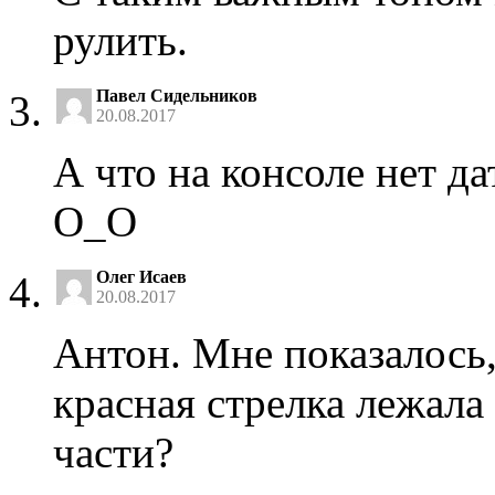
рулить.
Павел Сидельников
20.08.2017
А что на консоле нет д
О_О
Олег Исаев
20.08.2017
Антон. Мне показалось
красная стрелка лежала
части?