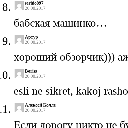
serhio897
20.08.2017
бабская машинко…
Артур
20.08.2017
хороший обзорчик))) аж
Boriss
20.08.2017
esli ne sikret, kakoj rash
Алексей Колле
20.08.2017
Если дорогу никто не бу