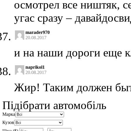
осмотрел все ништяк, с
угас сразу – давайдосви
marader970
20.08.2017
и на наши дороги еще 
naprikol1
20.08.2017
Жир! Таким должен быт
Підібрати автомобіль
Марка
Кузов
Ціна ($)