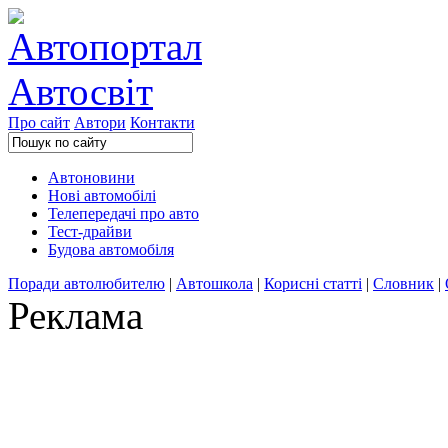
Про сайт
Автори
Контакти
Автоновини
Нові автомобілі
Телепередачі про авто
Тест-драйви
Будова автомобіля
Поради автолюбителю
|
Автошкола
|
Корисні статті
|
Словник
|
Реклама