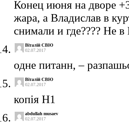
Конец июня на дворе +3
жара, а Владислав в кур
снимали и где???? Не в
Віталій СВЮ
02.07.2017
одне питанн, – разпашь
Віталій СВЮ
02.07.2017
копія H1
abdullah musaev
02.07.2017