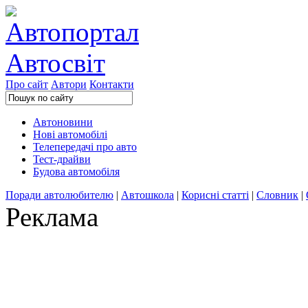
Про сайт
Автори
Контакти
Автоновини
Нові автомобілі
Телепередачі про авто
Тест-драйви
Будова автомобіля
Поради автолюбителю
|
Автошкола
|
Корисні статті
|
Словник
|
Реклама