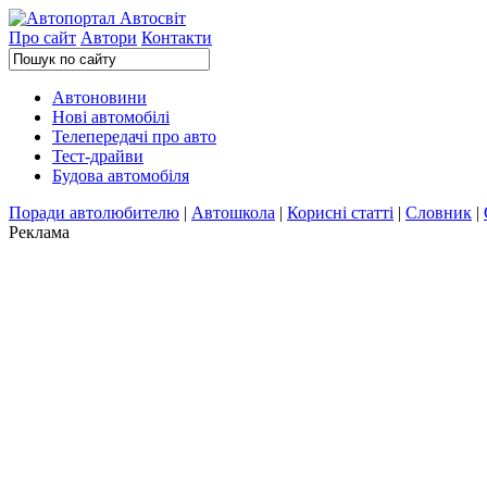
Про сайт
Автори
Контакти
Автоновини
Нові автомобілі
Телепередачі про авто
Тест-драйви
Будова автомобіля
Поради автолюбителю
|
Автошкола
|
Корисні статті
|
Словник
|
Реклама