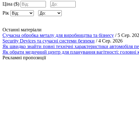
Ціна ($)
Рік
Останні матеріали
Сучасна обробка металу для виробництва та бізнесу
/ 5 Сер. 20
Security Devices та сучасні системи безпеки
/ 4 Сер. 2026
Як швидко знайти повні технічні характеристики автомобіля п
Як обрати медичний центр для планування вагітності: головні к
Рекламні пропозиції