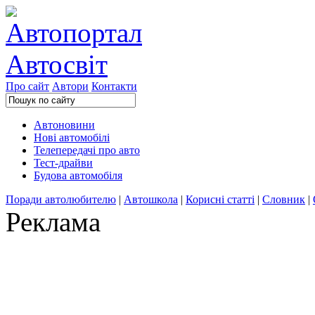
Про сайт
Автори
Контакти
Автоновини
Нові автомобілі
Телепередачі про авто
Тест-драйви
Будова автомобіля
Поради автолюбителю
|
Автошкола
|
Корисні статті
|
Словник
|
Реклама