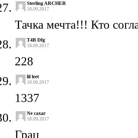
Sterling ARCHER
18.09.2017
Тачка мечта!!! Кто согла
T4B Dfg
18.09.2017
228
lil leet
18.09.2017
1337
Ne caxar
18.09.2017
Грац