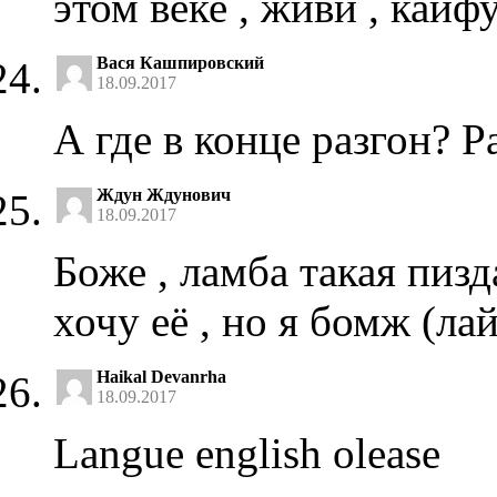
этом веке , живи , кайф
Вася Кашпировский
18.09.2017
А где в конце разгон? Р
Ждун Ждунович
18.09.2017
Боже , ламба такая пизд
хочу её , но я бомж (ла
Haikal Devanrha
18.09.2017
Langue english olease