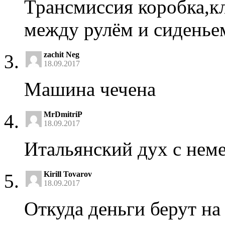
Трансмиссия коробка,к
между рулём и сиденьем
zachit Neg
18.09.2017
Машина чечена
MrDmitriP
18.09.2017
Итальянский дух с нем
Kirill Tovarov
18.09.2017
Откуда деньги берут на