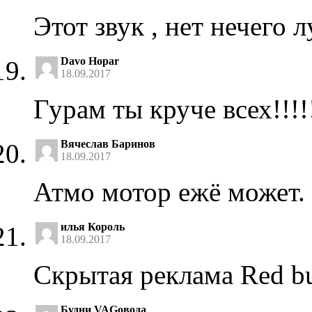
Этот звук , нет нечего
Davo Hopar
18.09.2017
Гурам ты круче всех!!!!!
Вячеслав Баринов
18.09.2017
Атмо мотор ежё может. 
илья Король
18.09.2017
Скрытая реклама Red bu
Будни VAGовода