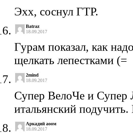
Эхх, соснул ГТР.
Batraz
18.09.2017
Гурам показал, как над
щелкать лепестками (=
2mind
18.09.2017
Супер ВелоЧе и Супер 
итальянский подучить. 
Аркадий аоом
18.09.2017