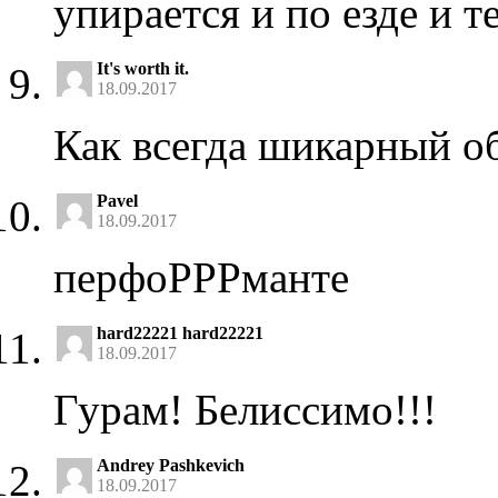
упирается и по езде и т
It's worth it.
18.09.2017
Как всегда шикарный об
Pavel
18.09.2017
перфоРРРманте
hard22221 hard22221
18.09.2017
Гурам! Белиссимо!!!
Andrey Pashkevich
18.09.2017