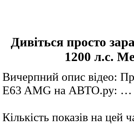
Дивіться просто зар
1200 л.с. M
Вичерпний опис відео: П
E63 AMG на АВТО.ру: …
Кількість показів на цей ч