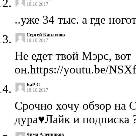
18.10.2017
..уже 34 тыс. а где ног
Сергей Каплунов
18.10.2017
Не едет твой Мэрс, вот
он.https://youtu.be/NS
БаР С
18.10.2017
Срочно хочу обзор на 
дура♥️Лайк и подписка 
Дима Алейников