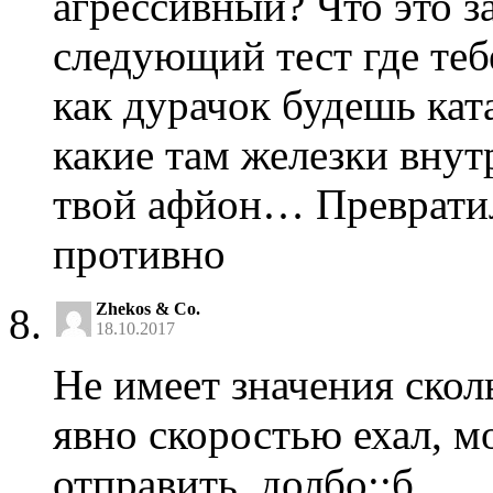
агрессивный? Что это з
следующий тест где теб
как дурачок будешь кат
какие там железки внут
твой афйон… Превратил
противно
Zhekos & Co.
18.10.2017
Не имеет значения скол
явно скоростью ехал, мо
отправить, долбо;;б