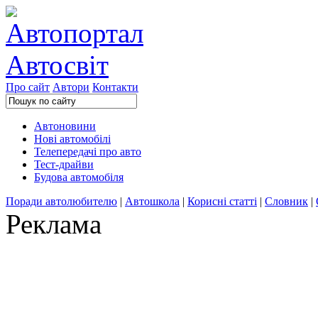
Про сайт
Автори
Контакти
Автоновини
Нові автомобілі
Телепередачі про авто
Тест-драйви
Будова автомобіля
Поради автолюбителю
|
Автошкола
|
Корисні статті
|
Словник
|
Реклама