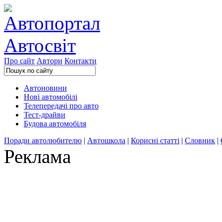
Про сайт
Автори
Контакти
Автоновини
Нові автомобілі
Телепередачі про авто
Тест-драйви
Будова автомобіля
Поради автолюбителю
|
Автошкола
|
Корисні статті
|
Словник
|
Реклама