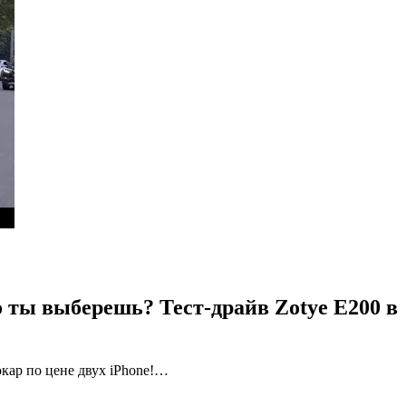
о ты выберешь? Тест-драйв Zotye E200 в
окар по цене двух iPhone!…