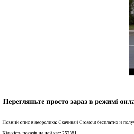
Перегляньте просто зараз в режимі онл
Повний опис відеоролика: Скачивай Crossout бесплатно и получа
Кількість показів на цей час: 252381