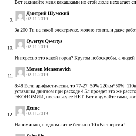
Вот закидайте меня какашками но етой люле нехватает с
Дмитрий Шумский
02.11.2019
За 200 Ти на такой электричке, можно гонять,и даже работ
Qwertys Qwertys
02.11.2019
Интересно это какой город? Кругом небоскребы, а людей
Mensen Mensenovich
02.11.2019
8:48 Если арифметически, то 77-27=50% 220км*50%=110км(
уставшим двиглом при расходе 4.5л проедет это же рассто
ЭКОНОМИИ, поскольку ее НЕТ. Вот и думайте сами, жиз
Денис
02.11.2019
Напоминаю, в одном литре бензина 10 кВт энергии!
Salm Sin