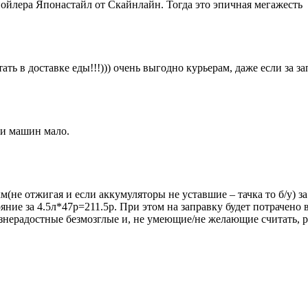
пойлера Японастайл от Скайнлайн. Тогда это эпичная мегажесть
ать в доставке еды!!!))) очень выгодно курьерам, даже если за з
 и машин мало.
не отжигая и если аккумуляторы не уставшие – тачка то б/у) з
яние за 4.5л*47р=211.5р. При этом на заправку будет потрачено 
нерадостные безмозглые и, не умеющие/не желающие считать, р