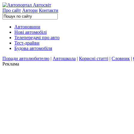
Про сайт
Автори
Контакти
Автоновини
Нові автомобілі
Телепередачі про авто
Тест-драйви
Будова автомобіля
Поради автолюбителю
|
Автошкола
|
Корисні статті
|
Словник
|
Реклама