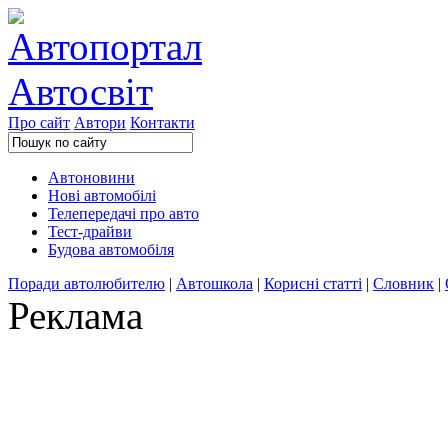
Про сайт
Автори
Контакти
Автоновини
Нові автомобілі
Телепередачі про авто
Тест-драйви
Будова автомобіля
Поради автолюбителю
|
Автошкола
|
Корисні статті
|
Словник
|
Реклама