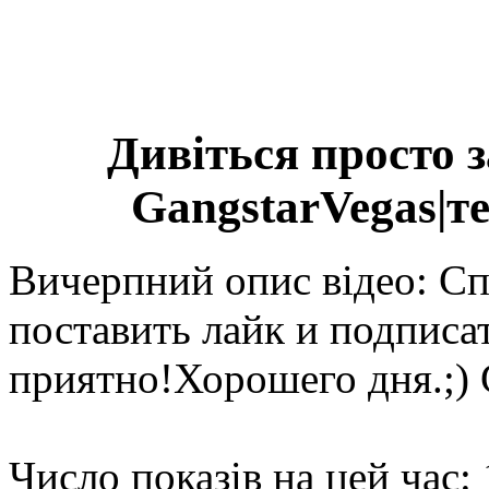
Дивіться просто 
GangstarVegas|т
Вичерпний опис відео: Сп
поставить лайк и подписа
приятно!Хорошего дня.;)
Число показів на цей час: