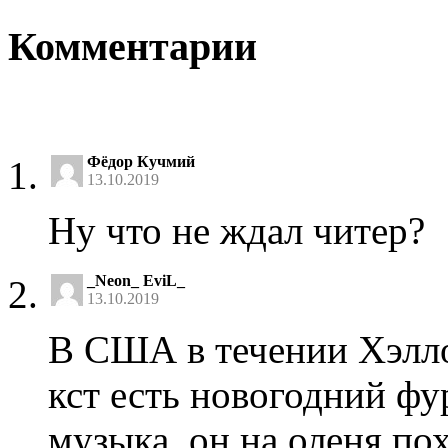
Комментарии
Фёдор Кучмий
13.10.2019
Ну что не ждал читер?
_Neon_ EviL_
13.10.2019
В США в течении Хэллоу
кст есть новогодний фу
музыка, он на оленя по