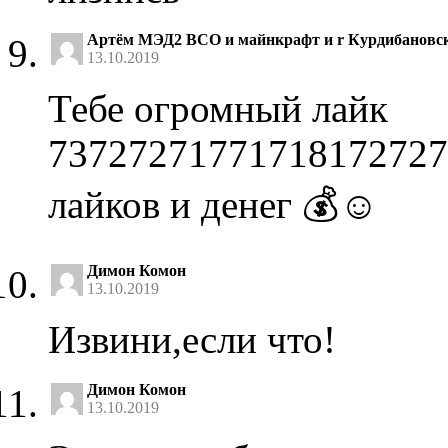
Артём МЭД2 BCO и майнкрафт и r Курдибановс
13.10.2019
Тебе огромный лайк
73727271771718172727
лайков и денег 💰☺
Димон Комон
13.10.2019
Извини,если что!
Димон Комон
13.10.2019