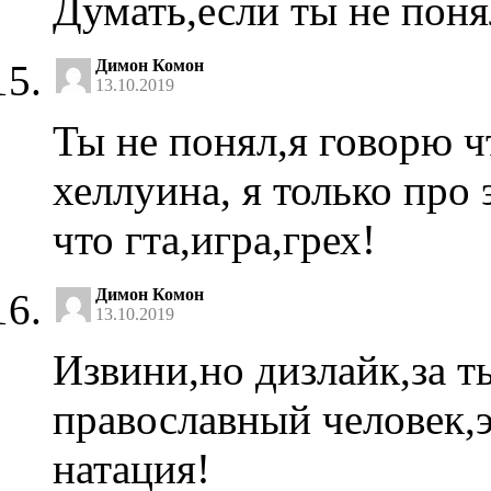
Думать,если ты не поня
Димон Комон
13.10.2019
Ты не понял,я говорю ч
хеллуина, я только про 
что гта,игра,грех!
Димон Комон
13.10.2019
Извини,но дизлайк,за т
православный человек,э
натация!