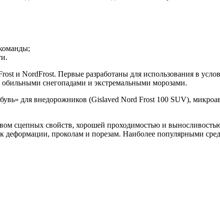
 команды;
и.
ost и NordFrost. Первые разработаны для использования в усло
я обильными снегопадами и экстремальными морозами.
вь» для внедорожников (Gislaved Nord Frost 100 SUV), микроавто
ством сцепных свойств, хорошей проходимостью и выносливость
 деформации, проколам и порезам. Наиболее популярными среди