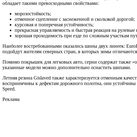
обладает такими превосходными свойствами:
морозостойкость;
отменное сцепление с заснеженной и скользкой дорогой;
курсовая и поперечная устойчивость;
прекрасная управляемость и быстрая реакция на рулевые
хорошая проходимость при езде по сложным участкам пут
Наиболее востребованными оказались шины двух линеек: EuroFr
подойдут жителям северных стран, в которых зимы отличаютс
Помимо покрышек для легковых авто, серии содержат также «обу
указанные модели можно дополнительно оснастить шипами.
Летняя резина Gislaved также характеризуется отменным каче
восприимчивы к дефектам дорожного полотна, они устойчивы к
Speed.
Реклама