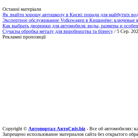
Останні матеріали
Як знайти хорошу автошколу в Києві: поради для майбутніх вод
Экспертное обслуживание Volkswagen в Кишинёве: ключевые к
Как выбрать дворники для автомобиля: виды, размеры и особе
Сучасна обробка металу для виробництва та бізнесу
/ 5 Сер. 20
Рекламні пропозиції
Copyright ©
Автопортал АвтоСвіт.biz
- Все об автомобилях: к
Запрещено использование материалов сайта без открытого обр