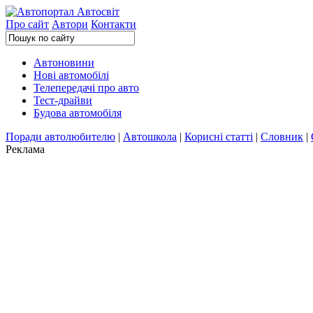
Про сайт
Автори
Контакти
Автоновини
Нові автомобілі
Телепередачі про авто
Тест-драйви
Будова автомобіля
Поради автолюбителю
|
Автошкола
|
Корисні статті
|
Словник
|
Реклама