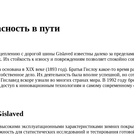
асность в пути
сцеплению с дорогой шины Gislaved известны далеко за предела
. Их стойкость к износу и повреждениям позволяет спокойно с
основана в XIX веке (1893 год). Братья Гислоу какое-то время р
обственное дело. Их деятельность была вполне успешной, но со
Гиславед вскоре узнали во многих странах мира. В 1992 году бре
в доступ к инновационным технологиям и самому современному 
islaved
а высокими эксплуатационными характеристиками зимних покры
ность для статистических исследований и тестирования готово