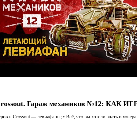
] Crossout. Гараж механиков №12: КАК И
еров в Crossout — левиафаны; • Всё, что вы хотели знать о хов