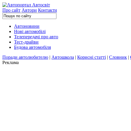
Про сайт
Автори
Контакти
Автоновини
Нові автомобілі
Телепередачі про авто
Тест-драйви
Будова автомобіля
Поради автолюбителю
|
Автошкола
|
Корисні статті
|
Словник
|
Реклама