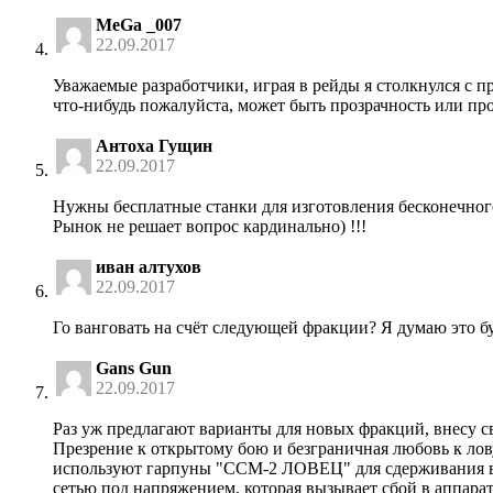
MeGa _007
22.09.2017
Уважаемые разработчики, играя в рейды я столкнулся с п
что-нибудь пожалуйста, может быть прозрачность или п
Антоха Гущин
22.09.2017
Нужны бесплатные станки для изготовления бесконечного 
Рынок не решает вопрос кардинально) !!!
иван алтухов
22.09.2017
Го ванговать на счёт следующей фракции? Я думаю это б
Gans Gun
22.09.2017
Раз уж предлагают варианты для новых фракций, внесу с
Презрение к открытому бою и безграничная любовь к л
используют гарпуны "ССМ-2 ЛОВЕЦ" для сдерживания в
сетью под напряжением, которая вызывает сбой в аппарат