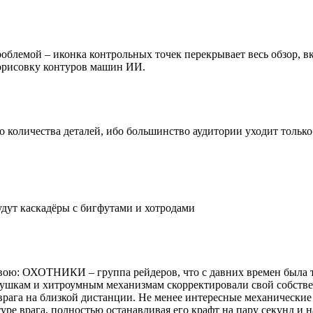
роблемой – иконка контрольных точек перекрывает весь обзор, вк
рорисовку контуров машин ИИ.
количества деталей, ибо большинство аудитории уходит только и
удут каскадёры с бигфутами и хотродами
вою: ОХОТНИКИ – группа рейдеров, что с давних времен была тр
овушкам и хитроумным механизмам скорректировали свой собст
рага на близкой дистанции. Не менее интересные механичес
уре врага, полностью останавливая его крафт на пару секунд и