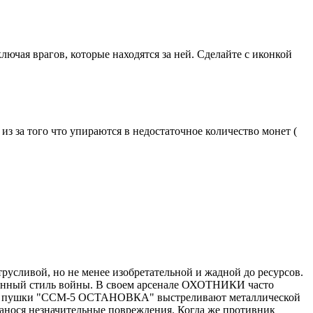
лючая врагов, которые находятся за ней. Сделайте с иконкой
з за того что упираются в недостаточное количество монет (
усливой, но не менее изобретательной и жадной до ресурсов.
венный стиль войны. В своем арсенале ОХОТНИКИ часто
кие пушки "ССМ-5 ОСТАНОВКА" выстреливают металлической
 нанося незначительные повреждения. Когда же противник