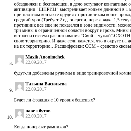
обездвижен и беспомощен, в дело вступают контактны
активации "ШПРИЦ" выстреливает копьем длинной в 1 метр
при плотном контакте орудия с противником копье проход
средний урон(Требует 2 ед. энергии, перезарядка 1,5 се
противник все еще не показался в зоне видимости, мож
три мины в ограниченной области вокруг игрока. Мины 
встроена система распознавания "Свой – чужой".ОХОТН
свою территорию. И даже если кажется, что в округе на д
на их территорию…Расшифровки: ССМ – средство сковыв
Maxik Anonimchek
22.09.2017
будут-ли добавлены ружимы в виде тренировочной комна
Татьяна Васильева
22.09.2017
Будет ли фракция с 10 уровня бешеных?
павел бутов
22.09.2017
Когда понерфят рамников?