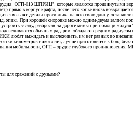
е орудия "ОГП-013 ШПРИЦ", которые являются продвинутыми 
 прямо в корпус крафта, после чего копье вновь возвращается в
ит сквозь все детали противника на всю свою длину, останавлив
кунд, эпик). При хорошей сноровке можно одним-двумя залпом по
но устроить засаду, разбросав на дороге мины при помощи мод
подсвечиваются обычным радаром, обладают средним радиусом вз
ИКИ любят выжидать и выслеживать, им нет равных во внезапн
есятки километров никого нет, лучше приготовьтесь к бою, бежат
ания мобильности, ОГП – орудие глубокого проникновения, МП
ты для сражений с друзьями?