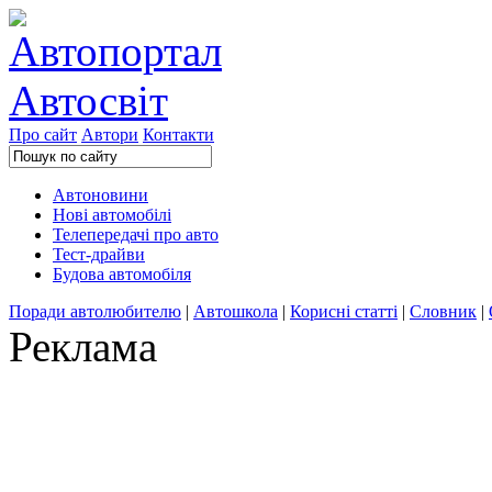
Про сайт
Автори
Контакти
Автоновини
Нові автомобілі
Телепередачі про авто
Тест-драйви
Будова автомобіля
Поради автолюбителю
|
Автошкола
|
Корисні статті
|
Словник
|
Реклама