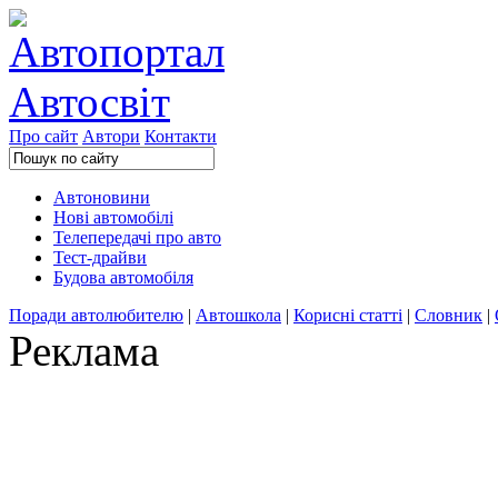
Про сайт
Автори
Контакти
Автоновини
Нові автомобілі
Телепередачі про авто
Тест-драйви
Будова автомобіля
Поради автолюбителю
|
Автошкола
|
Корисні статті
|
Словник
|
Реклама