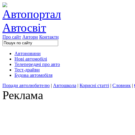
Про сайт
Автори
Контакти
Автоновини
Нові автомобілі
Телепередачі про авто
Тест-драйви
Будова автомобіля
Поради автолюбителю
|
Автошкола
|
Корисні статті
|
Словник
|
Реклама