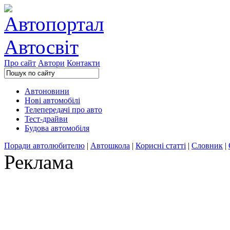
Про сайт
Автори
Контакти
Автоновини
Нові автомобілі
Телепередачі про авто
Тест-драйви
Будова автомобіля
Поради автолюбителю
|
Автошкола
|
Корисні статті
|
Словник
|
Реклама