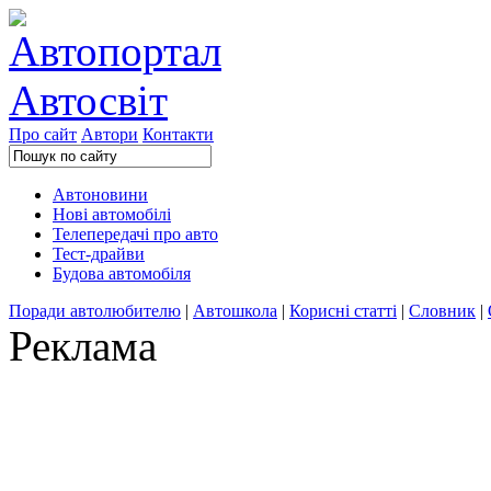
Про сайт
Автори
Контакти
Автоновини
Нові автомобілі
Телепередачі про авто
Тест-драйви
Будова автомобіля
Поради автолюбителю
|
Автошкола
|
Корисні статті
|
Словник
|
Реклама