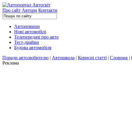
Про сайт
Автори
Контакти
Автоновини
Нові автомобілі
Телепередачі про авто
Тест-драйви
Будова автомобіля
Поради автолюбителю
|
Автошкола
|
Корисні статті
|
Словник
|
Реклама