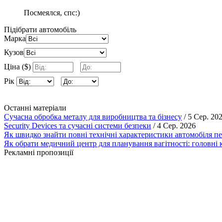
Посмеялся, спс:)
Підібрати автомобіль
Марка
Кузов
Ціна ($)
Рік
Останні матеріали
Сучасна обробка металу для виробництва та бізнесу
/ 5 Сер. 20
Security Devices та сучасні системи безпеки
/ 4 Сер. 2026
Як швидко знайти повні технічні характеристики автомобіля п
Як обрати медичний центр для планування вагітності: головні к
Рекламні пропозиції