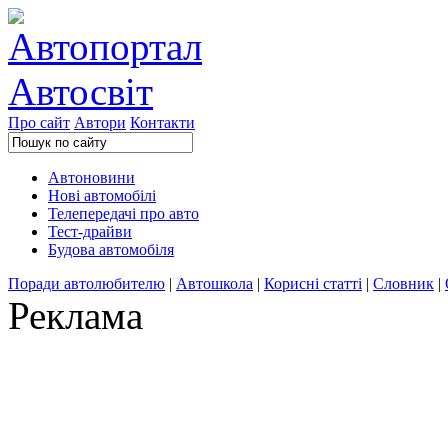
Про сайт
Автори
Контакти
Автоновини
Нові автомобілі
Телепередачі про авто
Тест-драйви
Будова автомобіля
Поради автолюбителю
|
Автошкола
|
Корисні статті
|
Словник
|
Реклама