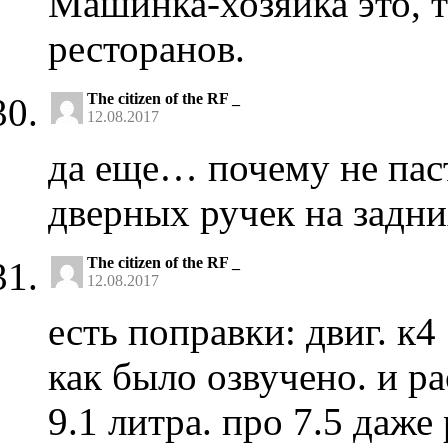
Машинка-хозяйка это, т
ресторанов.
The citizen of the RF _
12.08.2017
да еще… почему не паст
дверных ручек на задни
The citizen of the RF _
12.08.2017
есть поправки: двиг. к4 
как было озвучено. и р
9.1 литра. про 7.5 даже 