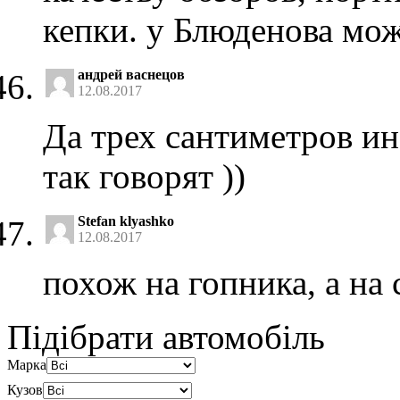
кепки. у Блюденова мож
андрей васнецов
12.08.2017
Да трех сантиметров ин
так говорят ))
Stefan klyashko
12.08.2017
похож на гопника, а на
Підібрати автомобіль
Марка
Кузов