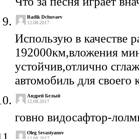
Что за песня играет вна
Radik Dchuvaev
12.08.2017
Использую в качестве 
192000км,вложения мин
устойчив,отлично сгла
автомобиль для своего 
Андрей Белый
12.08.2017
говно видосафтор-лол
Oleg Sevastyanov
12.08.2017