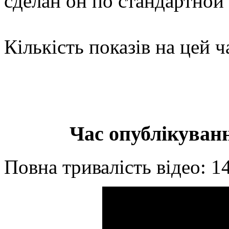
сделан он по стандартной
Кількість показів на цей ч
Час опублікуванн
Повна тривалість відео: 1