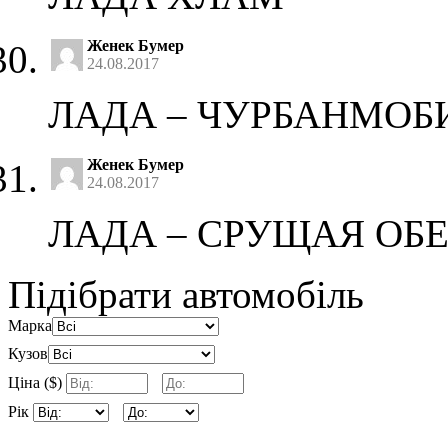
Женек Бумер
24.08.2017
ЛАДА – ЧУРБАНМОБ
Женек Бумер
24.08.2017
ЛАДА – СРУЩАЯ ОБ
Підібрати автомобіль
Марка
Кузов
Ціна ($)
Рік