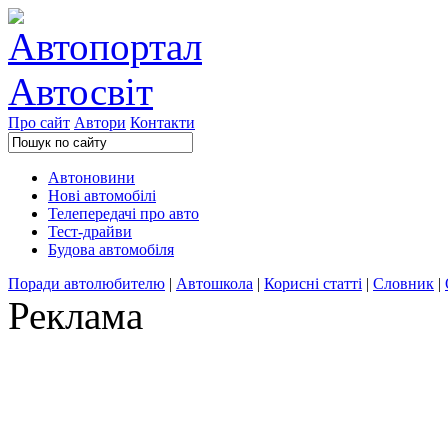
Про сайт
Автори
Контакти
Автоновини
Нові автомобілі
Телепередачі про авто
Тест-драйви
Будова автомобіля
Поради автолюбителю
|
Автошкола
|
Корисні статті
|
Словник
|
Реклама