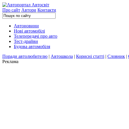
Про сайт
Автори
Контакти
Автоновини
Нові автомобілі
Телепередачі про авто
Тест-драйви
Будова автомобіля
Поради автолюбителю
|
Автошкола
|
Корисні статті
|
Словник
|
Реклама