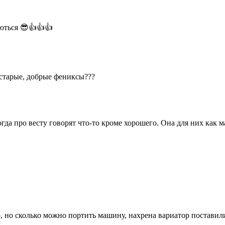
ються 😎👍👍👍
 старые, добрые фениксы???
да про весту говорят что-то кроме хорошего. Она для них как ма
о, но сколько можно портить машину, нахрена вариатор поставил