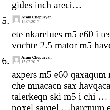
gides inch areci…
Aram Chopuryan
15.07.2017
ete nkarelues m5 e60 i te
vochte 2.5 mator m5 hav
Aram Chopuryan
15.07.2017
axpers m5 e60 qaxaqum m
che mnacacn sax havqac
talerkeqn ski m5 i chi … 
poxel sarqel …harcnum e