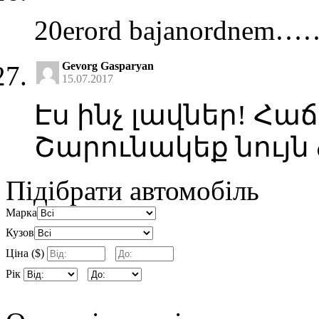
20erord bajanordnem……
Gevorg Gasparyan
15.07.2017
Էս ինչ լավներ! Հա
Շարունակեք նույն 
Підібрати автомобіль
Марка
Кузов
Ціна ($)
Рік