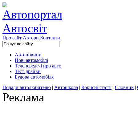
Про сайт
Автори
Контакти
Автоновини
Нові автомобілі
Телепередачі про авто
Тест-драйви
Будова автомобіля
Поради автолюбителю
|
Автошкола
|
Корисні статті
|
Словник
|
Реклама