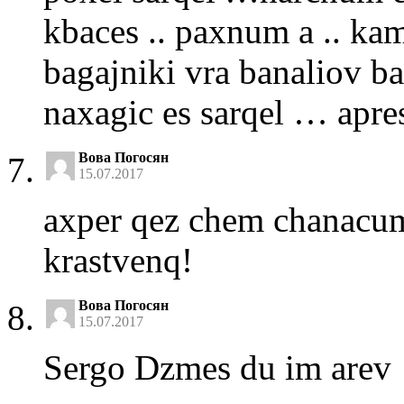
kbaces .. paxnum a .. ka
bagajniki vra banaliov b
naxagic es sarqel … apre
Вова Погосян
15.07.2017
axper qez chem chanacum
krastvenq!
Вова Погосян
15.07.2017
Sergo Dzmes du im arev 