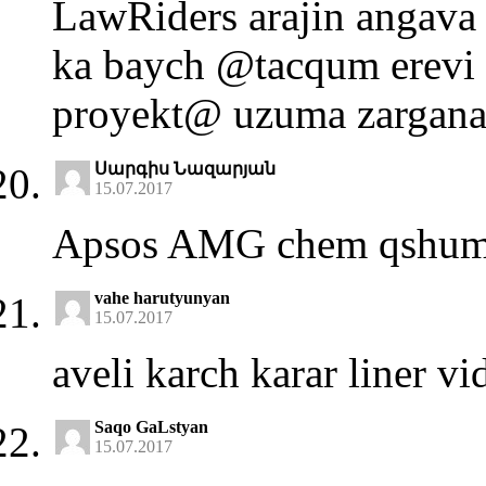
LawRiders arajin angava 
ka baych @tacqum erevi 
proyekt@ uzuma zargana
Սարգիս Նազարյան
15.07.2017
Apsos AMG chem qshum te
vahe harutyunyan
15.07.2017
aveli karch karar liner vi
Saqo GaLstyan
15.07.2017