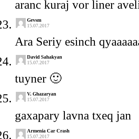
aranc kuraj vor liner avel
Gevsm
15.07.2017
Ara Seriy esinch qyaaaa
David Sahakyan
15.07.2017
tuyner 🙂
V. Ghazaryan
15.07.2017
gaxapary lavna txeq jan
Armenia Car Crash
15.07.2017