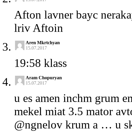
Afton lavner bayc nera
lriv Aftoin
Aren Mkrtchyan
15.07.2017
19:58 klass
Aram Chopuryan
15.07.2017
u es amen inchm grum em
mekel miat 3.5 mator avt
@ngnelov krum a … u sk