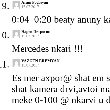
Aram Pogosyan
15.07.2017
0:04–0:20 beaty anuny k
Нарек Петросян
15.07.2017
Mercedes nkari !!!
VAZGEN EREMYAN
15.07.2017
Es mer axpor@ shat em si
shat kamera drvi,avtoi m
meke 0-100 @ nkarvi u dr