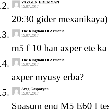
VAZGEN EREMYAN
15.07.2017
20:30 gider mexanikaya)
The Kingdom Of Armenia
15.07.2017
m5 f 10 han axper ete k
The Kingdom Of Armenia
15.07.2017
axper myusy erba?
Areg Gasparyan
15.07.2017
Spasum enq M5 E60 I tes