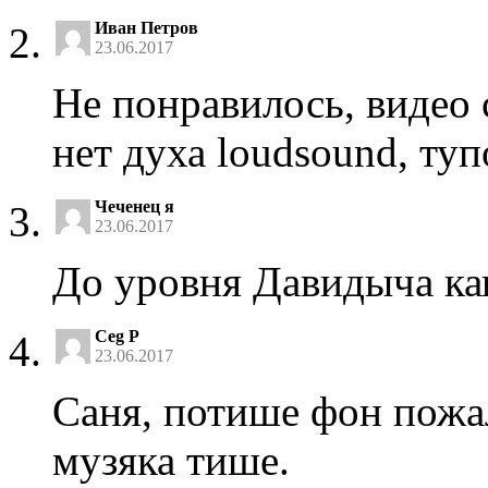
Иван Петров
23.06.2017
Не понравилось, видео с
нет духа loudsound, тупо
Чеченец я
23.06.2017
До уровня Давидыча кап
Ceg P
23.06.2017
Саня, потише фон пожа
музяка тише.