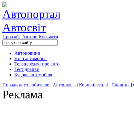
Про сайт
Автори
Контакти
Автоновини
Нові автомобілі
Телепередачі про авто
Тест-драйви
Будова автомобіля
Поради автолюбителю
|
Автошкола
|
Корисні статті
|
Словник
|
Реклама