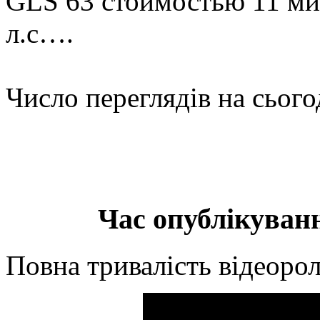
GLS 63 стоимостью 11 мил
л.с….
Число переглядів на сього
Час опублікуванн
Повна тривалість відеорол