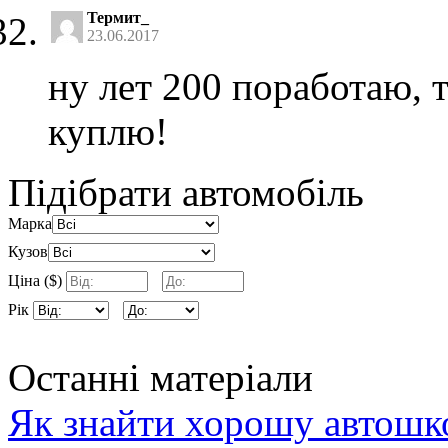
Термит_
23.06.2017
ну лет 200 поработаю, т
куплю!
Підібрати автомобіль
Марка
Кузов
Ціна ($)
Рік
Останні матеріали
Як знайти хорошу автошко