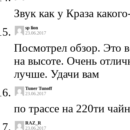
Звук как у Краза какого
sp lion
23.06.2017
Посмотрел обзор. Это 
на высоте. Очень отли
лучше. Удачи вам
Tuner Tunoff
23.06.2017
по трассе на 220ти чайн
RAZ_R
23.06.2017