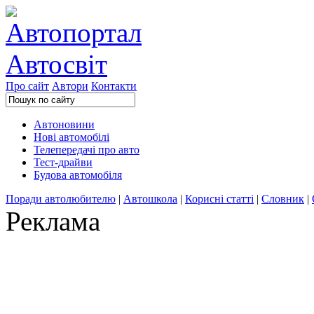
Про сайт
Автори
Контакти
Автоновини
Нові автомобілі
Телепередачі про авто
Тест-драйви
Будова автомобіля
Поради автолюбителю
|
Автошкола
|
Корисні статті
|
Словник
|
Реклама