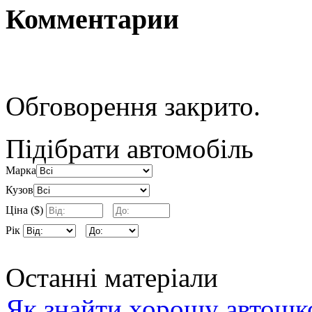
Комментарии
Обговорення закрито.
Підібрати автомобіль
Марка
Кузов
Ціна ($)
Рік
Останні матеріали
Як знайти хорошу автошко