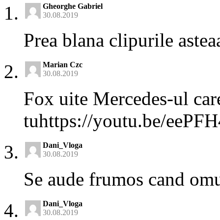
Gheorghe Gabriel
30.08.2019
Prea blana clipurile astea
Marian Czc
30.08.2019
Fox uite Mercedes-ul care
tuhttps://youtu.be/eePF
Dani_Vloga
30.08.2019
Se aude frumos cand omu
Dani_Vloga
30.08.2019