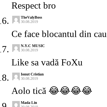
Respect bro
TheValyBoss
30.08.2019
Ce face blocantul din cau
N.Y.C MUSIC
30.08.2019
Like sa vadă FoXu
Ionut Cristian
30.08.2019
Aolo tică 😂😂😂😂
Mada Lin
30.08.2019