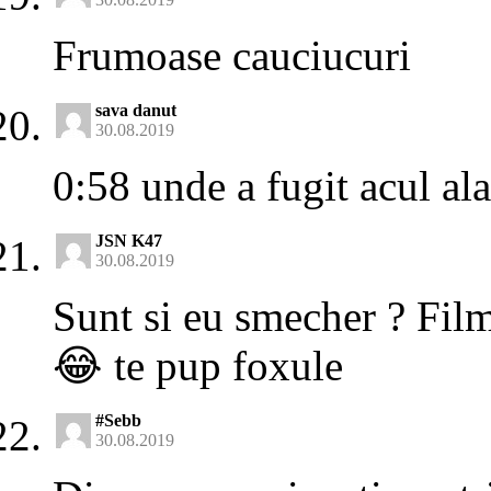
Frumoase cauciucuri
sava danut
30.08.2019
0:58 unde a fugit acul ala
JSN K47
30.08.2019
Sunt si eu smecher ? Fi
😂 te pup foxule
#Sebb
30.08.2019