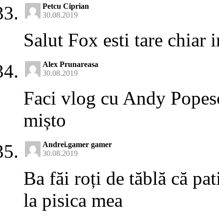
Petcu Ciprian
30.08.2019
Salut Fox esti tare chiar 
Alex Prunareasa
30.08.2019
Faci vlog cu Andy Popescu
mișto
Andrei.gamer gamer
30.08.2019
Ba făi roți de tăblă că pa
la pisica mea