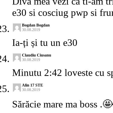
Diva mea vezi ca ti-am tri
e30 si cosciug pwp si fr
Bogdan Bogdan
30.08.2019
Ia-ți și tu un e30
Claudiu Ciusanu
30.08.2019
Minutu 2:42 loveste cu sp
Alin 17 STE
30.08.2019
Sărăcie mare ma boss .