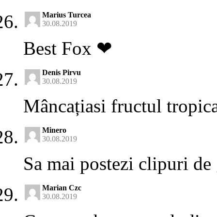
Marius Turcea
30.08.2019
Best Fox ❤
Denis Pirvu
30.08.2019
Mâncațiasi fructul tropica
Minero
30.08.2019
Sa mai postezi clipuri de
Marian Czc
30.08.2019