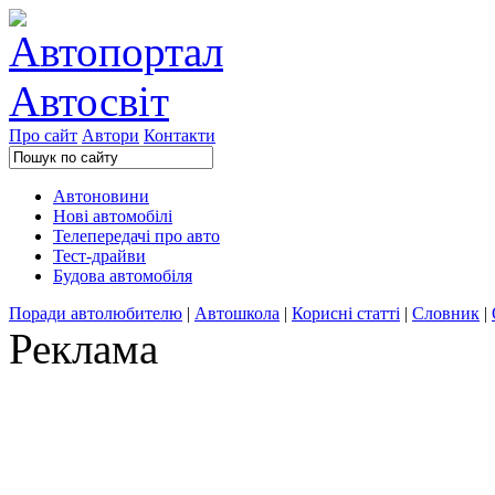
Про сайт
Автори
Контакти
Автоновини
Нові автомобілі
Телепередачі про авто
Тест-драйви
Будова автомобіля
Поради автолюбителю
|
Автошкола
|
Корисні статті
|
Словник
|
Реклама