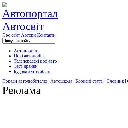
Про сайт
Автори
Контакти
Автоновини
Нові автомобілі
Телепередачі про авто
Тест-драйви
Будова автомобіля
Поради автолюбителю
|
Автошкола
|
Корисні статті
|
Словник
|
Реклама