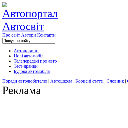
Про сайт
Автори
Контакти
Автоновини
Нові автомобілі
Телепередачі про авто
Тест-драйви
Будова автомобіля
Поради автолюбителю
|
Автошкола
|
Корисні статті
|
Словник
|
Реклама