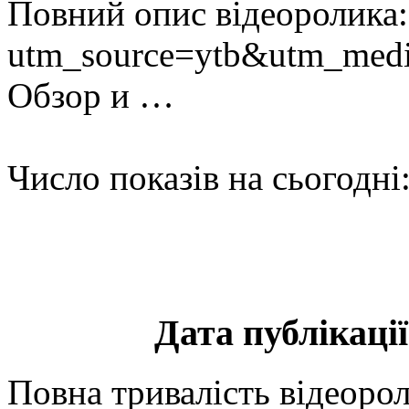
Повний опис відеоролика: h
utm_source=ytb&utm_medi
Обзор и …
Число показів на сьогодні
Дата публікації
Повна тривалість відеорол