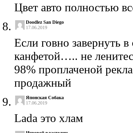
Цвет авто полностью вс
Doodlez San Diego
17.06.2019
Если говно завернуть в
канфетой….. не лените
98% проплаченой рекла
продажный
Японская Собака
17.06.2019
Lada это хлам
Игровой властелин