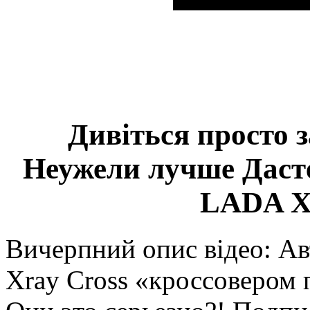
Дивіться просто 
Неужели лучше Дасте
LADA 
Вичерпний опис відео: А
Xray Cross «кроссовером