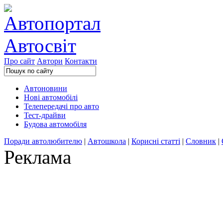
Про сайт
Автори
Контакти
Автоновини
Нові автомобілі
Телепередачі про авто
Тест-драйви
Будова автомобіля
Поради автолюбителю
|
Автошкола
|
Корисні статті
|
Словник
|
Реклама