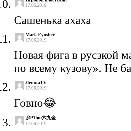
17.06.2019
Сашенька ахаха
Mark Eynsher
17.06.2019
Новая фига в русзкой м
по всему кузову». Не б
ЛешкаTV
17.06.2019
Говно😂
乡P1tøn六九金
17.06.2019