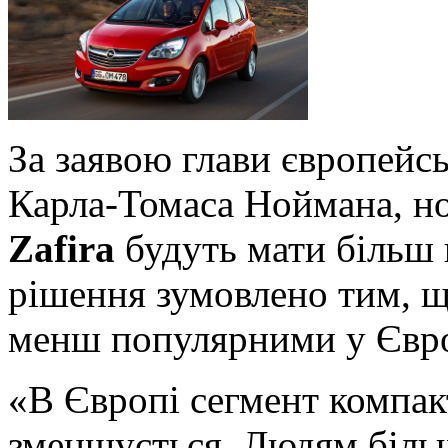
За заявою глави європейсь
Карла-Томаса Ноймана, н
Zafira
будуть мати більш 
рішення зумовлено тим, щ
менш популярними у Євро
«В Європі сегмент компак
зменшується. Людям біль