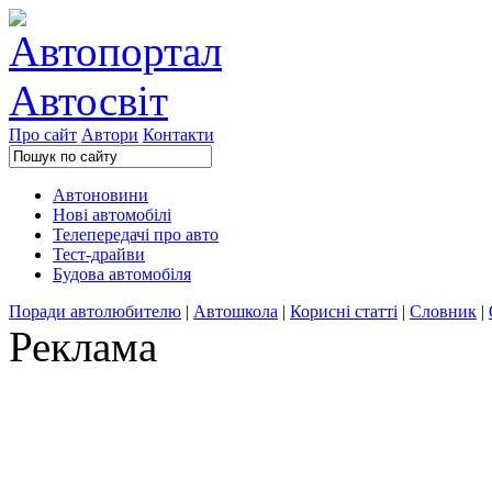
Про сайт
Автори
Контакти
Автоновини
Нові автомобілі
Телепередачі про авто
Тест-драйви
Будова автомобіля
Поради автолюбителю
|
Автошкола
|
Корисні статті
|
Словник
|
Реклама