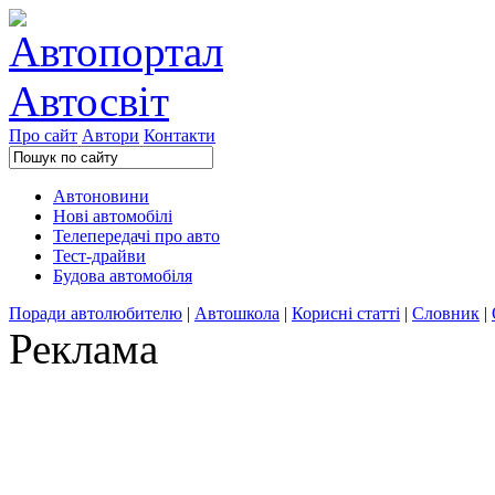
Про сайт
Автори
Контакти
Автоновини
Нові автомобілі
Телепередачі про авто
Тест-драйви
Будова автомобіля
Поради автолюбителю
|
Автошкола
|
Корисні статті
|
Словник
|
Реклама