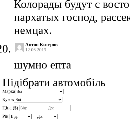
Колорады будут с восто
пархатых господ, расс
немцах.
Антон Китеров
12.06.2019
шумно епта
Підібрати автомобіль
Марка
Кузов
Ціна ($)
Рік