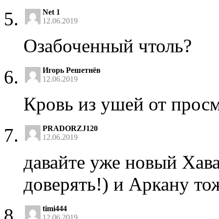
Net 1
12.06.2019
Озабоченный чтоль?
Игорь Решетнёв
12.06.2019
Кровь из ушей от просм
PRADORZJ120
12.06.2019
давайте уже новый Хава
доверять!) и Аркану тож
timi444
12.06.2019