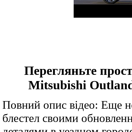
Перегляньте прост
Mitsubishi Outlan
Повний опис відео: Еще не
блестел своими обновле
деталями в уездном горо