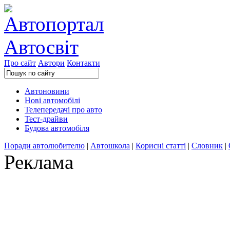
Про сайт
Автори
Контакти
Автоновини
Нові автомобілі
Телепередачі про авто
Тест-драйви
Будова автомобіля
Поради автолюбителю
|
Автошкола
|
Корисні статті
|
Словник
|
Реклама