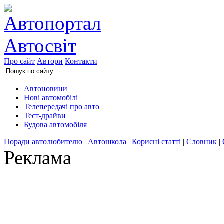
Про сайт
Автори
Контакти
Автоновини
Нові автомобілі
Телепередачі про авто
Тест-драйви
Будова автомобіля
Поради автолюбителю
|
Автошкола
|
Корисні статті
|
Словник
|
Реклама