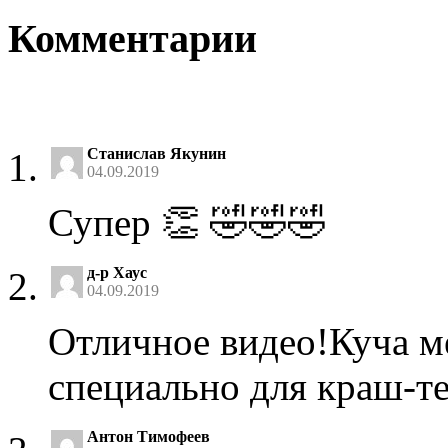
Комментарии
Станислав Якунин
04.09.2019
Супер 👏 🤣🤣🤣
д-р Хаус
04.09.2019
Отличное видео!Куча м
специально для краш-те
Антон Тимофеев