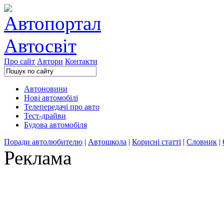
Про сайт
Автори
Контакти
Автоновини
Нові автомобілі
Телепередачі про авто
Тест-драйви
Будова автомобіля
Поради автолюбителю
|
Автошкола
|
Корисні статті
|
Словник
|
Реклама