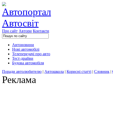
Про сайт
Автори
Контакти
Автоновини
Нові автомобілі
Телепередачі про авто
Тест-драйви
Будова автомобіля
Поради автолюбителю
|
Автошкола
|
Корисні статті
|
Словник
|
Реклама