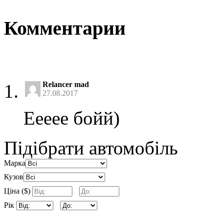
Комментарии
Relancer mad
27.08.2017
Еееее бойй)
Підібрати автомобіль
Марка
Кузов
Ціна ($)
Рік