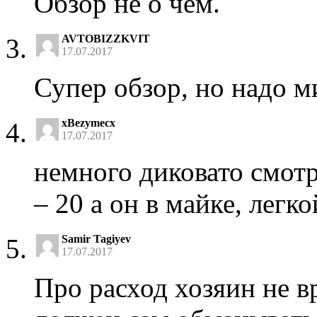
Обзор не о чём.
AVTOBIZZKVIT
17.07.2017
Супер обзор, но надо 
xBezymecx
17.07.2017
немного диковато смотр
– 20 а он в майке, легк
Samir Tagiyev
17.07.2017
Про расход хозяин не в