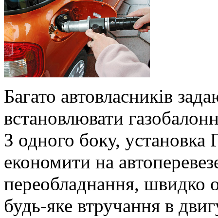
Багато автовласників зада
встановлювати газобалон
З одного боку, установка 
економити на автоперевезе
переобладнання, швидко о
будь-яке втручання в дви