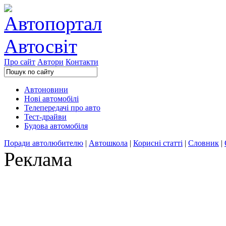
Про сайт
Автори
Контакти
Автоновини
Нові автомобілі
Телепередачі про авто
Тест-драйви
Будова автомобіля
Поради автолюбителю
|
Автошкола
|
Корисні статті
|
Словник
|
Реклама