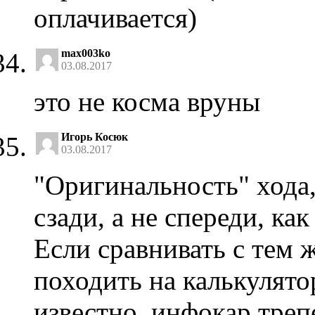
оплачивается)
max003ko
03.08.2017
это не косма вруны
Игорь Косюк
03.08.2017
"Оригинальность" хода
сзади, а не спереди, ка
Если сравнивать с тем ж
походить на калькулято
известно, инфокар треп