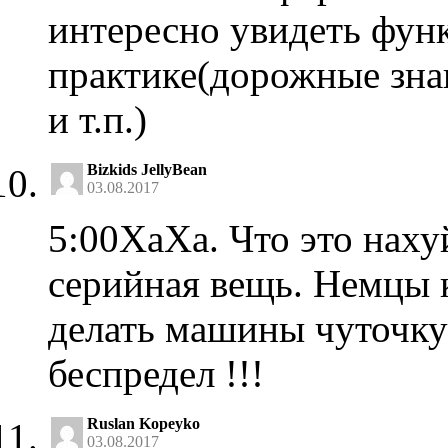
интересно увидеть фун
практике(дорожные зна
и т.п.)
Bizkids JellyBean
03.08.2017
5:00ХаХа. Что это наху
серийная вещь. Немцы 
делать машины чуточку
беспредел !!!
Ruslan Kopeyko
03.08.2017