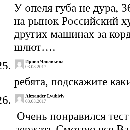
У опеля губа не дура, 
на рынок Российский ху
других машинах за ко
шлют….
Ирина Чапайкина
03.08.2017
ребята, подскажите каки
Alexander Lyubiviy
03.08.2017
Очень понравился тес
держать.Смотрю все Ва