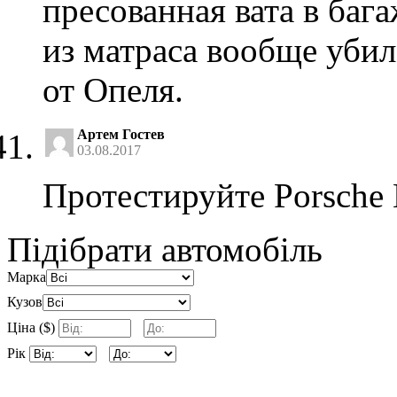
пресованная вата в бага
из матраса вообще уби
от Опеля.
Артем Гостев
03.08.2017
Протестируйте Porsche
Підібрати автомобіль
Марка
Кузов
Ціна ($)
Рік