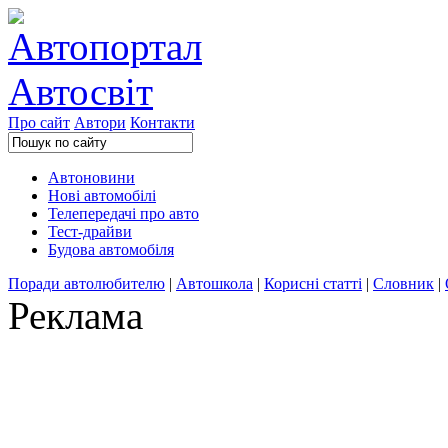
Про сайт
Автори
Контакти
Автоновини
Нові автомобілі
Телепередачі про авто
Тест-драйви
Будова автомобіля
Поради автолюбителю
|
Автошкола
|
Корисні статті
|
Словник
|
Реклама