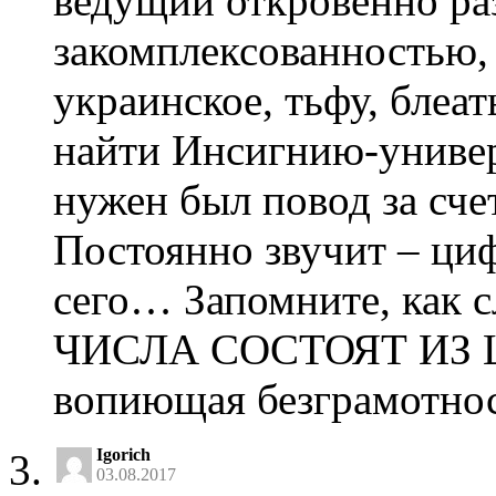
ведущий откровенно ра
закомплексованностью, 
украинское, тьфу, блеа
найти Инсигнию-универ
нужен был повод за сч
Постоянно звучит – циф
сего… Запомните, как сл
ЧИСЛА СОСТОЯТ ИЗ ЦИ
вопиющая безграмотн
Igorich
03.08.2017