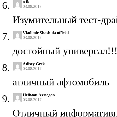
o fk
03.08.2017
Изумительный тест-дра
Vladimir Shashula official
03.08.2017
достойный универсал!!
Adisey Grek
03.08.2017
атличный афтомобиль
Нейман Ахмедов
03.08.2017
Отличный информативн