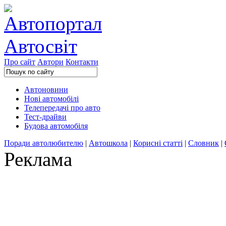
Про сайт
Автори
Контакти
Автоновини
Нові автомобілі
Телепередачі про авто
Тест-драйви
Будова автомобіля
Поради автолюбителю
|
Автошкола
|
Корисні статті
|
Словник
|
Реклама