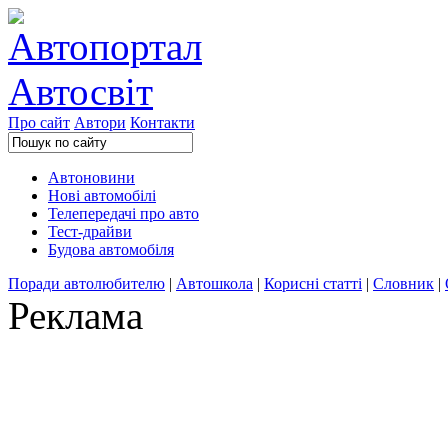
Про сайт
Автори
Контакти
Автоновини
Нові автомобілі
Телепередачі про авто
Тест-драйви
Будова автомобіля
Поради автолюбителю
|
Автошкола
|
Корисні статті
|
Словник
|
Реклама