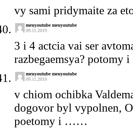
vy sami pridymaite za eto
meuyoutube meuyoutube
09.11.2019
3 i 4 actcia vai ser avtoma
razbegaemsya? potomy
meuyoutube meuyoutube
09.11.2019
v chiom ochibka Valdema
dogovor byl vypolnen, 
poetomy i ……