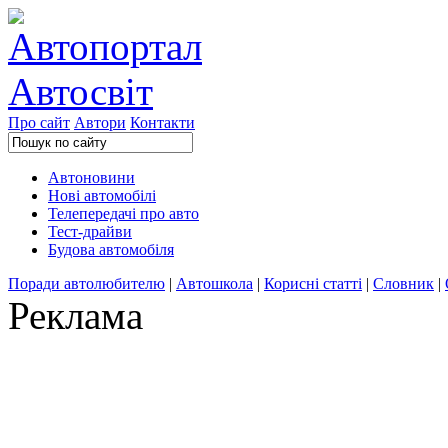
Про сайт
Автори
Контакти
Автоновини
Нові автомобілі
Телепередачі про авто
Тест-драйви
Будова автомобіля
Поради автолюбителю
|
Автошкола
|
Корисні статті
|
Словник
|
Реклама