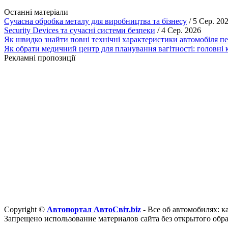
Останні матеріали
Сучасна обробка металу для виробництва та бізнесу
/ 5 Сер. 20
Security Devices та сучасні системи безпеки
/ 4 Сер. 2026
Як швидко знайти повні технічні характеристики автомобіля п
Як обрати медичний центр для планування вагітності: головні к
Рекламні пропозиції
Copyright ©
Автопортал АвтоСвіт.biz
- Все об автомобилях: к
Запрещено использование материалов сайта без открытого обр