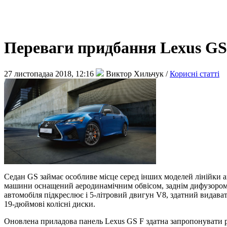
Переваги придбання Lexus GS
27 листопадаа 2018, 12:16
Виктор Хильчук /
Корисні статті
Седан GS займає особливе місце серед інших моделей лінійки ав
машини оснащений аеродинамічним обвісом, заднім дифузором,
автомобіля підкреслює і 5-літровий двигун V8, здатний видават
19-дюймові колісні диски.
Оновлена приладова панель Lexus GS F здатна запропонувати рі