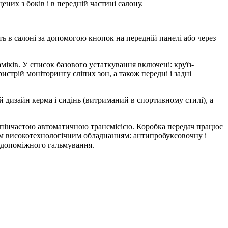
них з боків і в передній частині салону.
ь в салоні за допомогою кнопок на передній панелі або через
іків. У список базового устаткування включені: круїз-
истрій моніторингу сліпих зон, а також передні і задні
й дизайн керма і сидінь (витриманий в спортивному стилі), а
тупінчастою автоматичною трансмісією. Коробка передач працює
ним високотехнологічним обладнанням: антипробуксовочну і
 допоміжного гальмування.