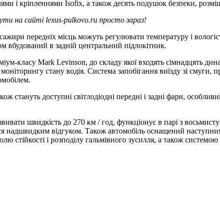
ми і кріпленнями Isofix, а також десять подушок безпеки, розміще
ти на сайті lexus-pulkovo.ru просто зараз!
сажири передніх місць можуть регулювати температуру і вологіст
ом вбудований в задній центральний підлокітник.
м-класу Mark Levinson, до складу якої входять сімнадцять динам
моніторингу стану водія. Система запобігання виїзду зі смуги, пр
омобілем.
кож стануть доступні світлодіодні передні і задні фари, особливи
ивати швидкість до 270 км / год, функціонує в парі з восьмис
зується надшвидким відгуком. Також автомобіль оснащений наступ
ю стійкості і розподілу гальмівного зусилля, а також системою