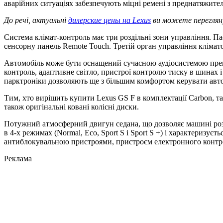
аварійних ситуаціях забезпечують міцні ремені з преднатяжителя
До речі, актуальні
дилерские цены на Lexus
ви можете перегляну
Система клімат-контроль має три роздільні зони управління. Па
сенсорну панель Remote Touch. Третій орган управління клімат
Автомобіль може бути оснащений сучасною аудіосистемою преміу
контроль, адаптивне світло, пристрої контролю тиску в шинах і 
парктроніки дозволяють ще з більшим комфортом керувати авт
Тим, хто вирішить купити Lexus GS F в комплектації Carbon, та
також оригінальні ковані колісні диски.
Потужний атмосферний двигун седана, що дозволяє машині розв
в 4-х режимах (Normal, Eco, Sport S і Sport S +) і характери
антиблокувальною пристроями, пристроєм електронного контрол
Реклама