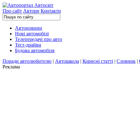
Про сайт
Автори
Контакти
Автоновини
Нові автомобілі
Телепередачі про авто
Тест-драйви
Будова автомобіля
Поради автолюбителю
|
Автошкола
|
Корисні статті
|
Словник
|
Реклама