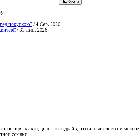
26
еред покупкою?
/ 4 Сер. 2026
ритерії
/ 31 Лип. 2026
аталог новых авто, цены, тест-драйв, различные советы и многое
атной ссылки.