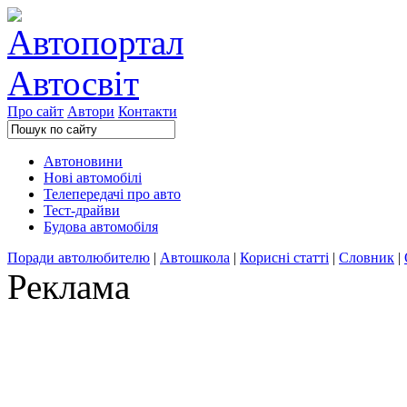
Про сайт
Автори
Контакти
Автоновини
Нові автомобілі
Телепередачі про авто
Тест-драйви
Будова автомобіля
Поради автолюбителю
|
Автошкола
|
Корисні статті
|
Словник
|
Реклама